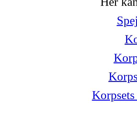
Her kan
Spe
Ko
Korp
Korps
Korpsets